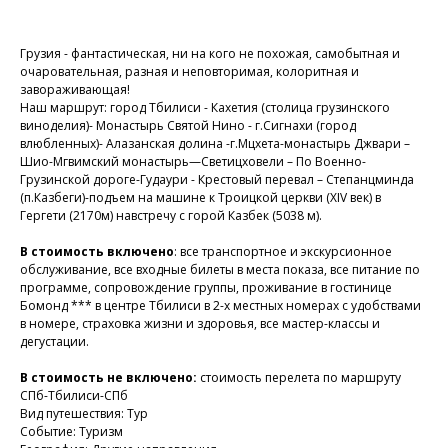
Грузия - фантастическая, ни на кого не похожая, самобытная и
очаровательная, разная и неповторимая, колоритная и
завораживающая!
Наш маршрут: город Тбилиси - Кахетия (столица грузинского
виноделия)- Монастырь Святой Нино - г.Сигнахи (город
влюбленных)- Алазанская долина -г.Мцхета-монастырь Джвари –
Шио-Мгвимский монастырь—Светицховели – По Военно-
Грузинской дороге-Гудаури - Крестовый перевал – Степанцминда
(п.Казбеги)-подъем на машине к Троицкой церкви (ХIV век) в
Гергети (2170м) навстречу с горой Казбек (5038 м).
В стоимость включено
: все транспортное и экскурсионное
обслуживание, все входные билеты в места показа, все питание по
программе, сопровождение группы, проживание в гостинице
Бомонд *** в центре Тбилиси в 2-х местных номерах с удобствами
в номере, страховка жизни и здоровья, все мастер-классы и
дегустации.
В стоимость не включено:
стоимость перелета по маршруту
СПб-Тбилиси-СПб
Вид путешествия: Тур
Событие: Туризм