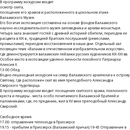
В программу экскурсии входит
осмотр скита,
посещение его храмов и расположенного в цокольном этаже
Валаамского Музея.
Его богатая экспозиция составлена на основе фондов Валаамского
научно-исследовательского музея-заповедника и архива монастыря.
Четыре зала знакомят гостей с древней историей обители, периодом ее
расцвета в ХIХ в., традицией братских послушаний (ремеслами,
промыслами), периодом восстановления в наши дни. Отдельный зал
посвящен теме «Валаам в отечественном изобразительном искусстве»,
где демонстрируются валаамские пейзажи русских художников ХIХ-ХХI вв.
Особое место в экспозиции уделено личности покойного Патриарха
Алексия II.
13-00 Обед.
Водно-пешеходная экскурсия на север Валаамского архипелага к острову
Святому, где расположен скит во имя преподобного Александра
Свирского Чудотворца.
В программу экскурсии входит: посещение скитского храма, поклонного
креста и пещеры - места особо почитаемого Валаамской братией и
паломниками, где, по преданию, жил в XV веке преподобный Александр
Свирский.
Свободное время.
17.00- отправление теплохода в Приозерск
19.15 - прибытие в Приозерск (Валаамский причал).19-45 Отправление в