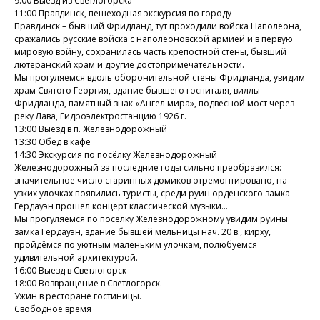
9:00 Выезд из Светлогорска
11:00 Правдинск, пешеходная экскурсия по городу
Правдинск – бывший Фридланд, тут проходили войска Наполеона,
сражались русские войска с наполеоновской армией и в первую
мировую войну, сохранилась часть крепостной стены, бывший
лютеранский храм и другие достопримечательности.
Мы прогуляемся вдоль оборонительной стены Фридланда, увидим
храм Святого Георгия, здание бывшего госпиталя, виллы
Фридланда, памятный знак «Ангел мира», подвесной мост через
реку Лава, Гидроэлектростанцию 1926 г.
13:00 Выезд в п. Железнодорожный
13:30 Обед в кафе
14:30 Экскурсия по посёлку Железнодорожный
Железнодорожный за последние годы сильно преобразился:
значительное число старинных домиков отремонтировано, на
узких улочках появились туристы, среди руин орденского замка
Гердауэн прошел концерт классической музыки…
Мы прогуляемся по поселку Железнодорожному увидим руины
замка Гердауэн, здание бывшей мельницы нач. 20 в., кирху,
пройдёмся по уютным маленьким улочкам, полюбуемся
удивительной архитектурой.
16:00 Выезд в Светлогорск
18:00 Возвращение в Светлогорск.
Ужин в ресторане гостиницы.
Свободное время