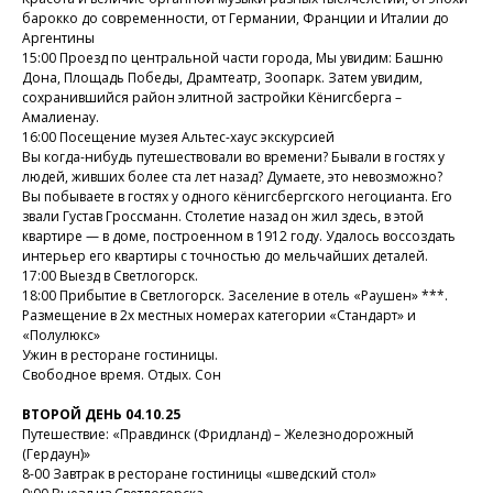
барокко до современности, от Германии, Франции и Италии до
Аргентины
15:00 Проезд по центральной части города, Мы увидим: Башню
Дона, Площадь Победы, Драмтеатр, Зоопарк. Затем увидим,
сохранившийся район элитной застройки Кёнигсберга –
Амалиенау.
16:00 Посещение музея Альтес-хаус экскурсией
Вы когда-нибудь путешествовали во времени? Бывали в гостях у
людей, живших более ста лет назад? Думаете, это невозможно?
Вы побываете в гостях у одного кёнигсбергского негоцианта. Его
звали Густав Гроссманн. Столетие назад он жил здесь, в этой
квартире — в доме, построенном в 1912 году. Удалось воссоздать
интерьер его квартиры с точностью до мельчайших деталей.
17:00 Выезд в Светлогорск.
18:00 Прибытие в Светлогорск. Заселение в отель «Раушен» ***.
Размещение в 2х местных номерах категории «Стандарт» и
«Полулюкс»
Ужин в ресторане гостиницы.
Свободное время. Отдых. Сон
ВТОРОЙ ДЕНЬ 04.10.25
Путешествие: «Правдинск (Фридланд) – Железнодорожный
(Гердаун)»
8-00 Завтрак в ресторане гостиницы «шведский стол»