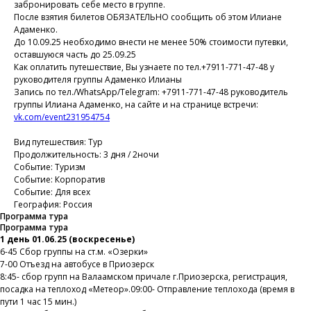
забронировать себе место в группе.
После взятия билетов ОБЯЗАТЕЛЬНО сообщить об этом Илиане
Адаменко.
До 10.09.25 необходимо внести не менее 50% стоимости путевки,
оставшуюся часть до 25.09.25
Как оплатить путешествие, Вы узнаете по тел.+7911-771-47-48 у
руководителя группы Адаменко Илианы
Запись по тел./WhatsApp/Telegram: +7911-771-47-48 руководитель
группы Илиана Адаменко, на сайте и на странице встречи:
vk.com/event231954754
Вид путешествия: Тур
Продолжительность: 3 дня / 2ночи
Событие: Туризм
Событие: Корпоратив
Событие: Для всех
География: Россия
Программа тура
Программа тура
1 день 01.06.25 (воскресенье)
6-45 Сбор группы на ст.м. «Озерки»
7-00 Отъезд на автобусе в Приозерск
8:45- сбор групп на Валаамском причале г.Приозерска, регистрация,
посадка на теплоход «Метеор».09:00- Отправление теплохода (время в
пути 1 час 15 мин.)