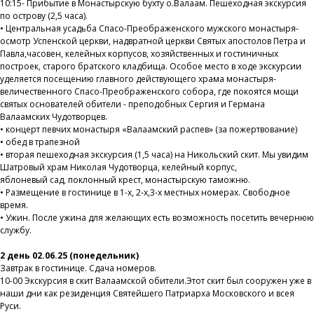
10:15- Прибытие в Монастырскую бухту о.Валаам. Пешеходная экскурсия
по острову (2,5 часа).
• Центральная усадьба Спасо-Преображенского мужского монастыря-
осмотр Успенской церкви, надвратной церкви Святых апостолов Петра и
Павла,часовен, келейных корпусов, хозяйственных и гостиничных
построек, старого братского кладбища. Особое место в ходе экскурсии
уделяется посещению главного действующего храма монастыря-
величественного Спасо-Преображенского собора, где покоятся мощи
святых основателей обители - преподобных Сергия и Германа
Валаамских Чудотворцев.
• концерт певчих монастыря «Валаамский распев» (за пожертвование)
• обед в трапезной
• вторая пешеходная экскурсия (1,5 часа) на Никольский скит. Мы увидим
Шатровый храм Николая Чудотворца, келейный корпус,
яблоневый сад, поклонный крест, монастырскую таможню.
• Размещение в гостинице в 1-х, 2-х,3-х местных номерах. Свободное
время.
• Ужин. После ужина для желающих есть возможность посетить вечернюю
службу.
2 день 02.06.25 (понедельник)
Завтрак в гостинице. Сдача номеров.
10-00 Экскурсия в скит Валаамской обители.Этот скит был сооружен уже в
наши дни как резиденция Святейшего Патриарха Московского и всея
Руси.