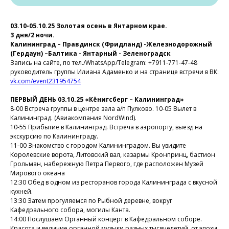
03.10-05.10.25 Золотая осень в Янтарном крае.
3 дня/2 ночи.
Калининград – Правдинск (Фридланд) -Железнодорожный
(Гердаун) –Балтика - Янтарный - Зеленоградск
Запись на сайте, по тел./WhatsApp/Telegram: +7911-771-47-48
руководитель группы Илиана Адаменко и на странице встречи в ВК:
vk.com/event231954754
ПЕРВЫЙ ДЕНЬ 03.10.25 «Кёнигсберг – Калининград»
8-00 Встреча группы в центре зала а/п Пулково. 10-05 Вылет в
Калининград. (Авиакомпания NordWind).
10-55 Прибытие в Калининград. Встреча в аэропорту, выезд на
экскурсию по Калининграду.
11-00 Знакомство с городом Калининградом. Вы увидите
Королевские ворота, Литовский вал, казармы Кронпринц, бастион
Грольман, набережную Петра Первого, где расположен Музей
Мирового океана
12:30 Обед в одном из ресторанов города Калининграда с вкусной
кухней.
13:30 Затем прогуляемся по Рыбной деревне, вокруг
Кафедрального собора, могилы Канта.
14:00 Послушаем Органный концерт в Кафедральном соборе.
Красота и величие органной музыки разных тысячелетий, от эпохи