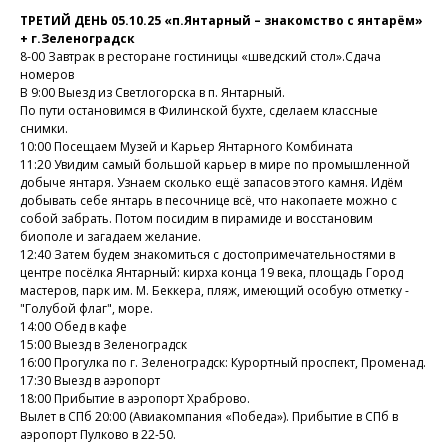
ТРЕТИЙ ДЕНЬ 05.10.25 «п.Янтарный – знакомство с янтарём»
+ г.Зеленоградск
8-00 Завтрак в ресторане гостиницы «шведский стол».Сдача
номеров
В 9:00 Выезд из Светлогорска в п. Янтарный.
По пути остановимся в Филинской бухте, сделаем классные
снимки.
10:00 Посещаем Музей и Карьер Янтарного Комбината
11:20 Увидим самый большой карьер в мире по промышленной
добыче янтаря. Узнаем сколько ещё запасов этого камня. Идём
добывать себе янтарь в песочнице всё, что накопаете можно с
собой забрать. Потом посидим в пирамиде и восстановим
биополе и загадаем желание.
12:40 Затем будем знакомиться с достопримечательностями в
центре посёлка Янтарный: кирха конца 19 века, площадь Город
мастеров, парк им. М. Беккера, пляж, имеющий особую отметку -
"Голубой флаг", море.
14:00 Обед в кафе
15:00 Выезд в Зеленоградск
16:00 Прогулка по г. Зеленоградск: Курортный проспект, Променад.
17:30 Выезд в аэропорт
18:00 Прибытие в аэропорт Храброво.
Вылет в СПб 20:00 (Авиакомпания «Победа»). Прибытие в СПб в
аэропорт Пулково в 22-50.