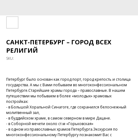
САНКТ-ПЕТЕРБУРГ – ГОРОД ВСЕХ
РЕЛИГИЙ
SKU:
Петербург было основан как город порт, город крепость и столица
государства. А мы с Вами побываем во многоконфессиональном
Петербурге.Старейшие храмы города – православные. В нашем
путешествии мы побываем в более «молодых» храмовых
постройках:
- в Большой Хоральной Синагоге, где сохранился белоснежный
молитвенный зал,
- в буддийском храме, в самом северном в мире Дацане.
- в Соборной мечети около ст.м «Горьковская»
- в одном из православных храмов Петербурга.Экскурсия по
многоконфессиональному Петербургу познакомит Вас с