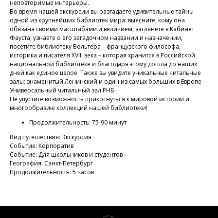
неповторимые интерьеры.
Во время нашей экскурсии вы разгадаете удивительные тайны
одной из крупнейших библиотек мира: выясните, кому она
обязана своими масштабами и величием; заглянете в Кабинет
Фауста, узнаете о его загадочном названии и назначении,
посетите библиотеку Вольтера – французского философа,
историка и писателя XVIII века – которая хранится в Российской
национальной библиотеке и благодаря этому дошла до наших
дней как единое целое. Также вы увидите уникальные читальные
залы: знаменитый Ленинский и один из самых больших в Европе –
Универсальный читальный зал РНБ.
Не упустите возможность прикоснуться к мировой истории и
многообразию коллекций нашей библиотеки!
Продолжительность: 75-90 минут
Вид путешествия: Экскурсия
Событие: Корпоратив
Событие: Для школьников и студентов
География: Санкт-Петербург
Продолжительность: 5 часов